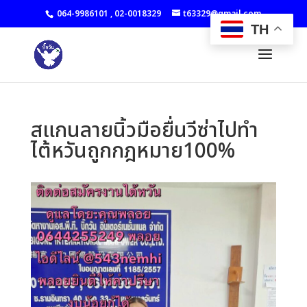
064-9986101
,
02-0018329
t63329@gmail.com
TH
สแกนลายนิ้วมือยื่นวีซ่าไปทำ
ไต้หวันถูกกฎหมาย100%