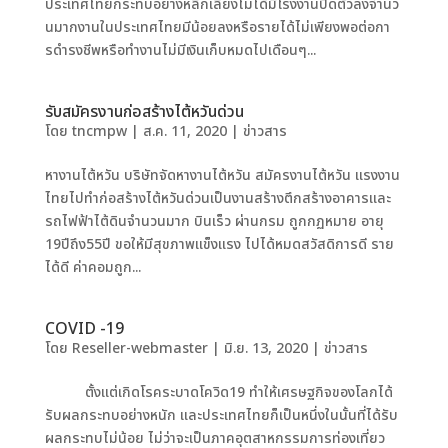
ประเทศไทยกระทบอย่างหลีกเลี่ยงไม่ได้มีโรงงานปิดตัวลงจํานว
นมากงานในประเทศไทยมีน้อยลงหรือรายได้ไม่เพียงพอต่อกา
รดํารงชีพหรือทํางานไม่มีเงินเก็บหมดไปเดือนๆ...
รับสมัครงานก่อสร้างไต้หวันด่วน
โดย
tncmpw
|
ส.ค. 11, 2020
|
ข่าวสาร
หางานไต้หวัน บริษัทจัดหางานไต้หวัน สมัครงานไต้หวัน แรงงาน
ไทยไปทําก่อสร้างไต้หวันด่วนเป็นงานสร้างตึกสร้างอาคารและ
รถไฟฟ้าไต้ดินจํานวนมาก บินเร็ว ผ่านกรม ถูกกฏหมาย อายุ
19ปีถึง55ปี ขอให้มีสุขภาพแข็งแรง ไปได้หมดสวัสดิการดี ราย
ได้ดี ค่าคอมถูก...
COVID -19
โดย
Reseller-webmaster
|
มิ.ย. 13, 2020
|
ข่าวสาร
ตั้งแต่เกิดโรคระบาดโควิด19 ทำให้เศรษฐกิจของโลกได้
รับผลกระทบอย่างหนัก และประเทศไทยก็เป็นหนึ่งในนั้นที่ได้รับ
ผลกระทบไม่น้อย ไม่ว่าจะเป็นภาคอุตสาหกรรมการท่องเที่ยว