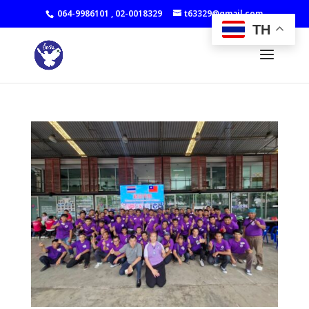
064-9986101
,
02-0018329
t63329@gmail.com
TH